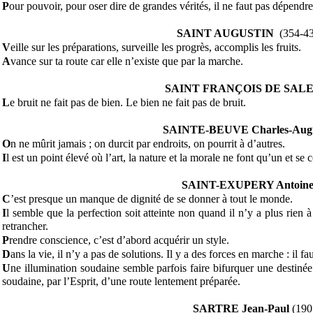
P
our pouvoir, pour oser dire de grandes vérités, il ne faut pas dépendr
SAINT AUGUSTIN
(354-4
V
eille sur les préparations, surveille les progrès, accomplis les fruits.
A
vance sur ta route car elle n’existe que par la marche.
SAINT FRANÇOIS DE SALE
L
e bruit ne fait pas de bien. Le bien ne fait pas de bruit.
SAINTE-BEUVE
Charles-Aug
O
n ne mûrit jamais ; on durcit par endroits, on pourrit à d’autres.
I
l est un point élevé où l’art, la nature et la morale ne font qu’un et se
SAINT-EXUPERY Antoine
C
’est presque un manque de dignité de se donner à tout le monde.
I
l semble que la perfection soit atteinte non quand il n’y a plus rien à
retrancher.
P
rendre conscience, c’est d’abord acquérir un style.
D
ans la vie, il n’y a pas de solutions. Il y a des forces en marche : il fau
U
ne illumination soudaine semble parfois faire bifurquer une destinée.
soudaine, par l’Esprit, d’une route lentement préparée.
SARTRE Jean-Paul
(190