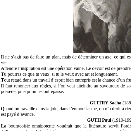
I
l ne s’agit pas de faire un plan, mais de déterminer un axe, ce qui es
vie.
A
ttendre l’inspiration est une opération vaine. Le devoir est de prendre 
T
u pourras ce que tu veux, si tu le veux avec art et longuement.
T
out retard dans un travail d’esprit bien entrepris est la chance d’un fru
I
l faut renoncer aux règles, si l’on veut atteindre au savoureux de s
possède, puisqu’on les outrepasse.
GUITRY Sacha
(188
Q
uand on travaille dans la joie, dans l’enthousiasme, on n’a droit à r
est payé d’avance.
GUTH Paul
(1910-199
L
a bourgeoisie omnipotente voudrait que la littérature servît l’ordr