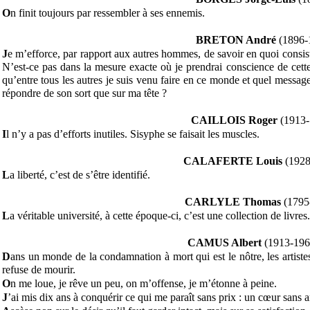
O
n finit toujours par ressembler à ses ennemis.
BRETON André
(1896-
J
e m’efforce, par rapport aux autres hommes, de savoir en quoi consiste
N’est-ce pas dans la mesure exacte où je prendrai conscience de cette
qu’entre tous les autres je suis venu faire en ce monde et quel messag
répondre de son sort que sur ma tête ?
CAILLOIS Roger
(1913
I
l n’y a pas d’efforts inutiles. Sisyphe se faisait les muscles.
CALAFERTE Louis
(1928
L
a liberté, c’est de s’être identifié.
CARLYLE Thomas
(1795
L
a véritable université, à cette époque-ci, c’est une collection de livres.
CAMUS Albert
(1913-196
D
ans un monde de la condamnation à mort qui est le nôtre, les artis
refuse de mourir.
O
n me loue, je rêve un peu, on m’offense, je m’étonne à peine.
J
’ai mis dix ans à conquérir ce qui me paraît sans prix : un cœur sans