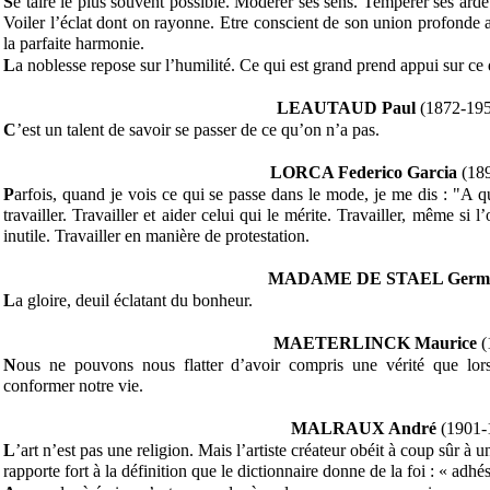
S
e taire le plus souvent possible. Modérer ses sens. Tempérer ses ard
Voiler l’éclat dont on rayonne. Etre conscient de son union profonde a
la parfaite harmonie.
L
a noblesse repose sur l’humilité. Ce qui est grand prend appui sur ce 
LEAUTAUD Paul
(1872-19
C
’est un talent de savoir se passer de ce qu’on n’a pas.
LORCA Federico Garcia
(18
P
arfois, quand je vois ce qui se passe dans le mode, je me dis : "A quo
travailler. Travailler et aider celui qui le mérite. Travailler, même si l
inutile. Travailler en manière de protestation.
MADAME DE STAEL Germa
L
a gloire, deuil éclatant du bonheur.
MAETERLINCK Maurice
(
N
ous ne pouvons nous flatter d’avoir compris une vérité que lor
conformer notre vie.
MALRAUX André
(1901-
L
’art n’est pas une religion. Mais l’artiste créateur obéit à coup sûr à u
rapporte fort à la définition que le dictionnaire donne de la foi : « adhés