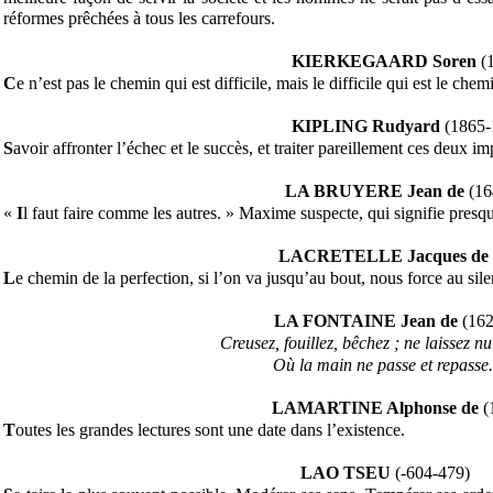
réformes prêchées à tous les carrefours.
KIERKEGAARD Soren
(
C
e n’est pas le chemin qui est difficile, mais le difficile qui est le chem
KIPLING Rudyard
(1865-
S
avoir affronter l’échec et le succès, et traiter pareillement ces deux im
LA BRUYERE Jean de
(16
«
I
l faut faire comme les autres. » Maxime suspecte, qui signifie presqu
LACRETELLE Jacques de
L
e chemin de la perfection, si l’on va jusqu’au bout, nous force au sile
LA FONTAINE Jean de
(162
Creusez, fouillez, bêchez ; ne laissez nu
Où la main ne passe et repasse.
LAMARTINE Alphonse de
(
T
outes les grandes lectures sont une date dans l’existence.
LAO TSEU
(-604-479)