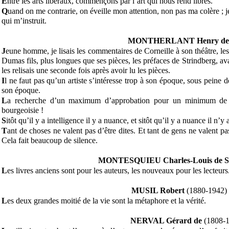
E
ntre les arts libéraux, commençons par l’art qui nous rend libres.
Q
uand on me contrarie, on éveille mon attention, non pas ma colère ; j
qui m’instruit.
MONTHERLANT Henry de
J
eune homme, je lisais les commentaires de Corneille à son théâtre, les
Dumas fils, plus longues que ses pièces, les préfaces de Strindberg, av
les relisais une seconde fois après avoir lu les pièces.
I
l ne faut pas qu’un artiste s’intéresse trop à son époque, sous peine 
son époque.
L
a recherche d’un maximum d’approbation pour un minimum de ris
bourgeoisie !
S
itôt qu’il y a intelligence il y a nuance, et sitôt qu’il y a nuance il n’y 
T
ant de choses ne valent pas d’être dites. Et tant de gens ne valent pas
Cela fait beaucoup de silence.
MONTESQUIEU Charles-Louis de Seconda
L
es livres anciens sont pour les auteurs, les nouveaux pour les lecteurs
MUSIL Robert
(1880-1942)
L
es deux grandes moitié de la vie sont la métaphore et la vérité.
NERVAL Gérard de
(1808-