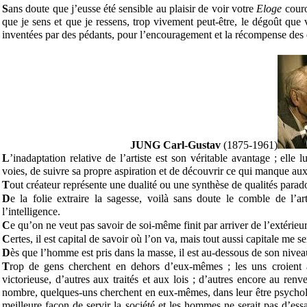
S
ans doute que j’eusse été sensible au plaisir de voir votre
Eloge
couro
que je sens et que je ressens, trop vivement peut-être, le dégoût que
inventées par des pédants, pour l’encouragement et la récompense des 
JUNG Carl-Gustav
(1875-1961)
L
’inadaptation relative de l’artiste est son véritable avantage ; elle
voies, de suivre sa propre aspiration et de découvrir ce qui manque aux 
T
out créateur représente une dualité ou une synthèse de qualités parad
D
e la folie extraire la sagesse, voilà sans doute le comble de l’ar
l’intelligence.
C
e qu’on ne veut pas savoir de soi-même finit par arriver de l’extérieu
C
ertes, il est capital de savoir où l’on va, mais tout aussi capitale me 
D
ès que l’homme est pris dans la masse, il est au-dessous de son nivea
T
rop de gens cherchent en dehors d’eux-mêmes ; les uns croient au
victorieuse, d’autres aux traités et aux lois ; d’autres encore au renv
nombre, quelques-uns cherchent en eux-mêmes, dans leur être psychol
meilleure façon de servir la société et les hommes ne serait pas d’es