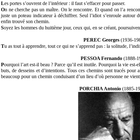
L
es portes s’ouvrent de l’intérieur : il faut s’effacer pour passer.
O
n ne cherche pas un maître. On le rencontre. Et quand on l’a rencontré
juste un poteau indicateur à déchiffrer. Seul l’idiot s’enroule autour 
enfin trouvé son chemin.
S
oyez les hommes du huitième jour, ceux qui, en se créant, poursuivent
PEREC Georges
(1936-19
T
u as tout à apprendre, tout ce qui ne s’apprend pas : la solitude, l’indi
PESSOA Fernando
(1888-1
P
ourquoi l’art est-il beau ? Parce qu’il est inutile. Pourquoi la vie est-el
buts, de desseins et d’intentions. Tous ces chemins sont tracés pour a
beaucoup pour un chemin conduisant d’un lieu d’où personne ne vient,
PORCHIA Antonio
(1885-1