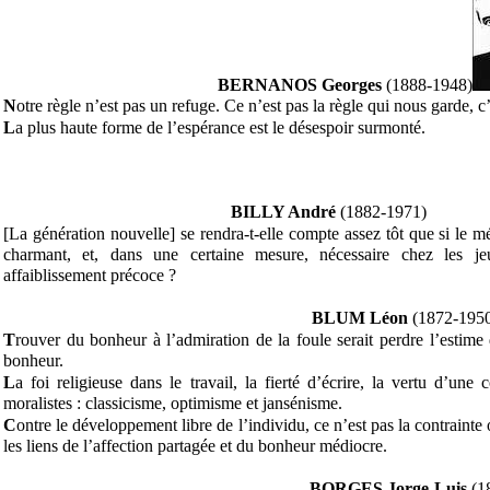
BERNANOS
Georges
(1888-1948)
N
otre règle n’est pas un refuge. Ce n’est pas la règle qui nous garde, c
L
a plus haute forme de l’espérance est le désespoir surmonté.
BILLY André
(1882-1971)
[La génération nouvelle] se rendra-t-elle compte assez tôt que si le m
charmant, et, dans une certaine mesure, nécessaire chez les j
affaiblissement précoce ?
BLUM Léon
(1872-195
T
rouver du bonheur à l’admiration de la foule serait perdre l’estime
bonheur.
L
a foi religieuse dans le travail, la fierté d’écrire, la vertu d’un
moralistes : classicisme, optimisme et jansénisme.
C
ontre le développement libre de l’individu, ce n’est pas la contrainte 
les liens de l’affection partagée et du bonheur médiocre.
BORGES Jorge-Luis
(1