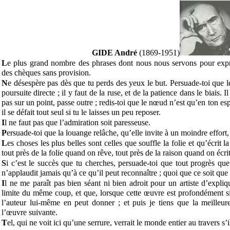
GIDE André
(1869-1951)
L
e plus grand nombre des phrases dont nous nous servons pour exp
des chèques sans provision.
N
e désespère pas dès que tu perds des yeux le but. Persuade-toi que 
poursuite directe ; il y faut de la ruse, et de la patience dans le biais. 
pas sur un point, passe outre ; redis-toi que le nœud n’est qu’en ton esprit
il se défait tout seul si tu le laisses un peu reposer.
I
l ne faut pas que l’admiration soit paresseuse.
P
ersuade-toi que la louange relâche, qu’elle invite à un moindre effort, 
L
es choses les plus belles sont celles que souffle la folie et qu’écrit l
tout près de la folie quand on rêve, tout près de la raison quand on écrit
S
i c’est le succès que tu cherches, persuade-toi que tout progrès qu
n’applaudit jamais qu’à ce qu’il peut reconnaître ; quoi que ce soit que t
I
l ne me paraît pas bien séant ni bien adroit pour un artiste d’expli
limite du même coup, et que, lorsque cette œuvre est profondément sin
l’auteur lui-même en peut donner ; et puis je tiens que la meilleur
l’œuvre suivante.
T
el, qui ne voit ici qu’une serrure, verrait le monde entier au travers s’