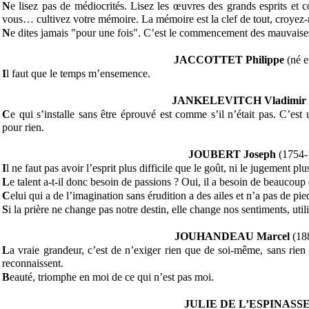
N
e lisez pas de médiocrités. Lisez les œuvres des grands esprits et 
vous… cultivez votre mémoire. La mémoire est la clef de tout, croyez
N
e dites jamais "pour une fois". C’est le commencement des mauvaises
JACCOTTET Philippe
(né 
I
l faut que le temps m’ensemence.
JANKELEVITCH Vladimir
C
e qui s’installe sans être éprouvé est comme s’il n’était pas. C’e
pour rien.
JOUBERT Joseph
(1754-
I
l ne faut pas avoir l’esprit plus difficile que le goût, ni le jugement pl
L
e talent a-t-il donc besoin de passions ? Oui, il a besoin de beaucoup
C
elui qui a de l’imagination sans érudition a des ailes et n’a pas de pie
S
i la prière ne change pas notre destin, elle change nos sentiments, util
JOUHANDEAU Marcel
(18
L
a vraie grandeur, c’est de n’exiger rien que de soi-même, sans rien
reconnaissent.
B
eauté, triomphe en moi de ce qui n’est pas moi.
JULIE DE L’ESPINASS