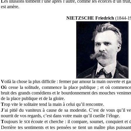
L
es illusions tombent l’une après l’autre, comme les écorces d’un fruit, 
est amère.
NIETZSCHE Friedrich
(1844-1
V
oilà la chose la plus difficile : fermer par amour la main ouverte et g
O
ù cesse la solitude, commence la place publique ; et où commence
bruit des grands comédiens et le bourdonnement des mouches venimeus
de la place publique et de la gloire.
T
rop vite le solitaire tend la main à celui qu’il rencontre.
J
’ai pitié du vaniteux à cause de sa modestie. C’est de vous qu’il ve
nourrit de vos regards, c’est dans votre main qu’il cueille l’éloge.
T
oujours le
écoute et cherche : il compare, soumet, conquiert et d
SOI
Derrière tes sentiments et tes pensées se tient un maître plus puissa