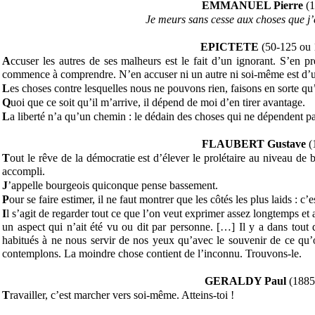
EMMANUEL Pierre
(1
Je meurs sans cesse aux choses que j’
EPICTETE
(50-125 ou 
A
ccuser les autres de ses malheurs est le fait d’un ignorant. S’en
commence à comprendre. N’en accuser ni un autre ni soi-même est d
L
es choses contre lesquelles nous ne pouvons rien, faisons en sorte qu’
Q
uoi que ce soit qu’il m’arrive, il dépend de moi d’en tirer avantage.
L
a liberté n’a qu’un chemin : le dédain des choses qui ne dépendent pa
FLAUBERT
Gustave
(
T
out le rêve de la démocratie est d’élever le prolétaire au niveau de 
accompli.
J
’appelle bourgeois quiconque pense bassement.
P
our se faire estimer, il ne faut montrer que les côtés les plus laids :
I
l s’agit de regarder tout ce que l’on veut exprimer assez longtemps et
un aspect qui n’ait été vu ou dit par personne. […] Il y a dans tou
habitués à ne nous servir de nos yeux qu’avec le souvenir de ce qu
contemplons. La moindre chose contient de l’inconnu. Trouvons-le.
GERALDY Paul
(1885
T
ravailler, c’est marcher vers soi-même. Atteins-toi !