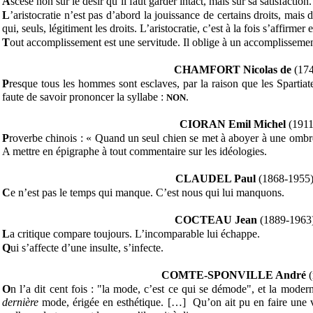
A
scèse non sur le désir qu’il faut garder intact, mais sur sa satisfaction.
L
’aristocratie n’est pas d’abord la jouissance de certains droits, mais 
qui, seuls, légitiment les droits. L’aristocratie, c’est à la fois s’affirmer e
T
out accomplissement est une servitude. Il oblige à un accomplissemen
CHAMFORT Nicolas de
(17
P
resque tous les hommes sont esclaves, par la raison que les Spartiat
faute de savoir prononcer la syllabe :
.
NON
CIORAN Emil Michel
(191
P
roverbe chinois : « Quand un seul chien se met à aboyer à une ombre,
A mettre en épigraphe à tout commentaire sur les idéologies.
CLAUDEL Paul
(1868-1955
C
e n’est pas le temps qui manque. C’est nous qui lui manquons.
COCTEAU Jean
(1889-1963
L
a critique compare toujours. L’incomparable lui échappe.
Q
ui s’affecte d’une insulte, s’infecte.
COMTE-SPONVILLE André
O
n l’a dit cent fois : "la mode, c’est ce qui se démode", et la modern
dernière
mode, érigée en esthétique. […] Qu’on ait pu en faire une v