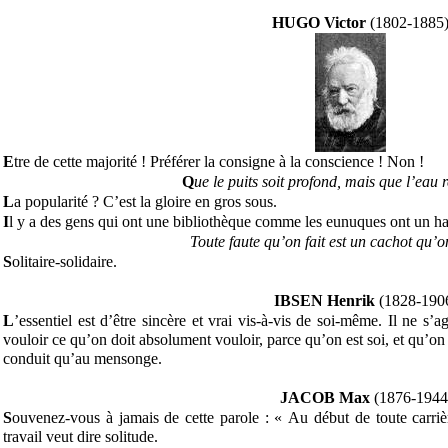
HUGO Victor
(1802-1885
E
tre de cette majorité ! Préférer la consigne à la conscience ! Non !
Q
ue le puits soit profond, mais que l’eau r
L
a popularité ? C’est la gloire en gros sous.
I
l y a des gens qui ont une bibliothèque comme les eunuques ont un h
Toute faute qu’on fait est un cachot qu’o
S
olitaire-solidaire.
IBSEN Henrik
(1828-190
L
’essentiel est d’être sincère et vrai vis-à-vis de soi-même. Il ne s’
vouloir ce qu’on doit absolument vouloir, parce qu’on est soi, et qu’on 
conduit qu’au mensonge.
JACOB Max
(1876-1944
S
ouvenez-vous à jamais de cette parole : « Au début de toute carrière
travail veut dire solitude.