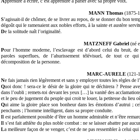
A
pprendre à écrire, c’est apprendre à parler avec sa propre voix.
MANN Thomas
(1875-1
S
’agissait-il de chômer, de se livrer au repos, de se donner du bon temp
dégoût qui le ramenaient aux nobles efforts, à la sainte et austère servit
D
e la solitude naît l’originalité.
MATZNEFF Gabriel
(né e
P
our l’homme moderne, l’esclavage est d’abord celui du bruit, de l’
paroles superflues, de l’ahurissement télévisuel, de tout ce q
décomposition de la personne.
MARC-AURELE
(121-1
N
e fais jamais rien légèrement et sans y employer toutes les règles de l’
Q
uoi donc ! sera-ce le désir de la gloire qui te déchirera ? Pense av
dans l’oubli ; remets-toi devant les yeux […] la vanité des acclamation
et le peu de jugement du peuple qui croit te louer, la petitesse du lieu 
Q
ui aime la gloire place son bonheur dans les émotions d’autrui ; cel
penchants ; l’homme intelligent, dans sa propre conduite.
I
l est parfaitement possible d’être un homme admirable et n’être rema
I
l s’est fait athlète du plus noble combat : ne se laisser abattre par auc
L
a meilleure façon de se venger, c’est de ne pas ressembler à celui qui 