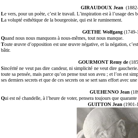
GIRAUDOUX Jean
(1882-
L
e vers, pour un poète, c’est le travail. L’inspiration est à l’usage des 
L
a volupté esthétique de la bourgeoisie, qui est le ruminement.
GŒTHE Wolfgang
(1749-
Q
uand nous nous manquons à nous-mêmes, tout nous manque.
T
oute œuvre d’opposition est une œuvre négative, et la négation, c’est l
bâtir.
GOURMONT Remy de
(18
S
incérité ne veut pas dire candeur, ni simplicité ne veut dire gaucheri
toute sa pensée, mais parce qu’on pense tout son aveu ; et l’on est sim
ses derniers secrets et que de ces secrets on se sert sans effort avec une
GUEHENNO Jean
(18
Q
ui est né chandelle, à l’heure de voter, pensera toujours que quarant
GUITTON Jean
(1901-