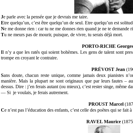
J
e parle avec la pensée que je devrais me taire.
E
tre quelqu’un, c’est être quelqu’un de seul. Etre quelqu’un est solitud
N
e me donne rien : car tu ne me donnes rien quand je ne te demande ri
T
u ne meurs pas de mourir, puisque, de vivre, tu serais déjà mort.
PORTO-RICHE Georges 
I
l n’y a que les ratés qui soient bohèmes. Les gens de talent sont pres
trompe en croyant le contraire.
PRÉVOST Jean
(19
S
ans doute, chacun reste unique, comme jamais deux pianistes n
manière. Mais la plupart ne sont originaux que par leurs fautes – au
dessus. Dire : j’en ferais autant (ou mieux), c’est rester singe, même dans
— Si je voulais, je ferais autrement.
PROUST Marcel
(187
C
e n’est pas l’éducation des enfants, c’est celle des poètes qui se fait à
RAVEL Maurice
(1875