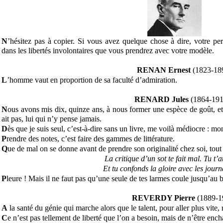
N
’hésitez pas à copier. Si vous avez quelque chose à dire, votre pe
dans les libertés involontaires que vous prendrez avec votre modèle.
RENAN Ernest
(1823-18
L
’homme vaut en proportion de sa faculté d’admiration.
RENARD Jules
(1864-191
N
ous avons mis dix, quinze ans, à nous former une espèce de goût, e
ait pas, lui qui n’y pense jamais.
D
ès que je suis seul, c’est-à-dire sans un livre, me voilà médiocre : mo
P
rendre des notes, c’est faire des gammes de littérature.
Q
ue de mal on se donne avant de prendre son originalité chez soi, tou
La critique d’un sot te fait mal. Tu t’at
Et tu confonds la gloire avec les journa
P
leure ! Mais il ne faut pas qu’une seule de tes larmes coule jusqu’au 
REVERDY Pierre
(1889-1
A
la santé du génie qui marche alors que le talent, pour aller plus vite,
C
e n’est pas tellement de liberté que l’on a besoin, mais de n’être enc