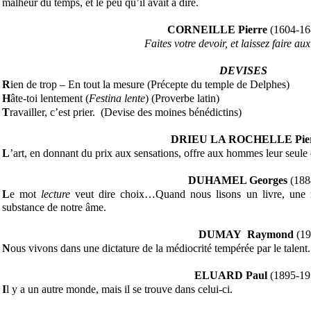
malheur du temps, et le peu qu’il avait à dire.
CORNEILLE Pierre
(1604-16
Faites votre devoir, et laissez faire aux
DEVISES
R
ien de trop – En tout la mesure
(Précepte du temple de Delphes)
H
âte-toi lentement (
Festina lente
) (Proverbe latin)
T
ravailler, c’est prier. (Devise des moines bénédictins)
DRIEU LA ROCHELLE Pier
L
’art, en donnant du prix aux sensations, offre aux hommes leur seule c
DUHAMEL Georges
(188
L
e mot
lecture
veut dire choix…Quand nous lisons un livre, une re
substance de notre âme.
DUMAY Raymond
(19
N
ous vivons dans une dictature de la médiocrité tempérée par le talent.
ELUARD Paul
(1895-19
I
l y a un autre monde, mais il se trouve dans celui-ci.