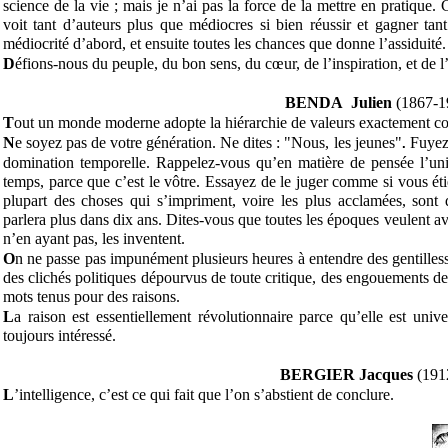
science de la vie ; mais je n’ai pas la force de la mettre en pratiqu
voit tant d’auteurs plus que médiocres si bien réussir et gagner tant
médiocrité d’abord, et ensuite toutes les chances que donne l’assiduité.
D
éfions-nous du peuple, du bon sens, du cœur, de l’inspiration, et de l
BENDA Julien
(1867-1
T
out un monde moderne adopte la hiérarchie de valeurs exactement contr
N
e soyez pas de votre génération. Ne dites : "Nous, les jeunes"
Fuyez 
.
domination temporelle. Rappelez-vous qu’en matière de pensée l’unio
temps, parce que c’est le vôtre. Essayez de le juger comme si vous ét
plupart des choses qui s’impriment, voire les plus acclamées, sont
parlera plus dans dix ans. Dites-vous que toutes les époques veulent a
n’en ayant pas, les inventent.
O
n ne passe pas impunément plusieurs heures à entendre des gentilless
des clichés politiques dépourvus de toute critique, des engouements
mots tenus pour des raisons.
L
a raison est essentiellement révolutionnaire parce qu’elle est univer
toujours intéressé.
BERGIER Jacques
(191
L
’intelligence, c’est ce qui fait que l’on s’abstient de conclure.