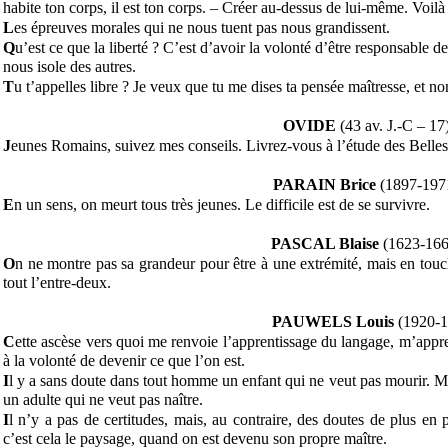
habite ton corps, il est ton corps. – Créer au-dessus de lui-même. Voilà 
L
es épreuves morales qui ne nous tuent pas nous grandissent.
Q
u’est ce que la liberté ? C’est d’avoir la volonté d’être responsable 
nous isole des autres.
T
u t’appelles libre ? Je veux que tu me dises ta pensée maîtresse, et n
OVIDE
(43 av. J.-C – 17
J
eunes Romains, suivez mes conseils. Livrez-vous à l’étude des Belles
PARAIN Brice
(1897-197
E
n un sens, on meurt tous très jeunes. Le difficile est de se survivre.
PASCAL Blaise
(1623-166
O
n ne montre pas sa grandeur pour être à une extrémité, mais en touch
tout l’entre-deux.
PAUWELS Louis
(1920-1
C
ette ascèse vers quoi me renvoie l’apprentissage du langage, m’appre
à la volonté de devenir ce que l’on est.
I
l y a sans doute dans tout homme un enfant qui ne veut pas mourir. 
un adulte qui ne veut pas naître.
I
l n’y a pas de certitudes, mais, au contraire, des doutes de plus en 
c’est cela le paysage, quand on est devenu son propre maître.