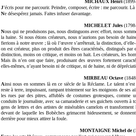
MICHAUX Henri
(1899-
J
’écris pour me parcourir. Peindre, composer, écrire : me parcourir. Là 
N
e désespérez jamais. Faites infuser davantage.
MICHELET Jules
(1798
N
ous qui ne produisons pas, nous distinguons avec effort, nous sommes
la haine. Si nous étions créateurs, nous n’aurions pas besoin de hain
fierions à notre œuvre ; là où l’œuvre s’arrêterait, la distinction, d’ell
on est créateur, plus on produit des êtres caractérisés, distingués par
distinction, moins on critique, et moins on hait. Les créateurs, les ho
Mais ils n’en ont que faire, produisant des œuvres fortement caractér
elles-mêmes, n’ayant besoin ni de critique, ni de haine, ni de dépréciati
MIRBEAU Octave
(1848
A
insi nous en sommes là en ce siècle de la Réclame. Le talent n’est 
reste à terre, impuissant, rampant tristement sur les moignons de ses ai
les rues par des pitres, affublés de costumes grotesques, comme 
conduits le journaliste, avec sa camaraderie et ses guichets ouverts à t
gens de lettres et des artistes de misérables camelots et transforment l
devant de laquelle les Bobèches grimacent hideusement, se donnent 
derrière pour mieux attirer la foule.
MONTAIGNE Michel de
(