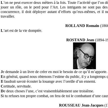
L
’on ne peut exercer deux métiers à la fois. Toute l’activité que l’on dé
jouer un rôle, on le perd pour l’Art. Les intrigants ne sont pas des 
concurrence, il doit déployer autant d’efforts qu’eux-mêmes, et il 
travailler.
ROLLAND Romain
(186
L
’art est de la vie domptée.
ROSTAND Jean
(1894-1
J
e demande à un livre de créer en moi le besoin de ce qu’il m’apporte.
E
n général, quand nous obtenons l’estime du public, il y a longtemps q
I
l faudrait savoir écouter la louange avec l’oreille d’un ennemi.
C
ertitude, servitude.
D
e deux choses l’une, c’est vraisemblablement une troisième.
S
i tu refuses ton propre combat, on fera de toi le combattant d’une caus
ROUSSEAU Jean-Jacques
(1