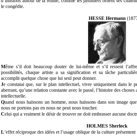
d’illusions autour de la réalité, comme les jardiniers ornent ses châteaux
le congédie.
HESSE Hermann
(187
M
ême s’il doit beaucoup douter de lui-même et s’il ressent l’affre
possibilités, chaque artiste a sa signification et sa tâche particuli
accomplit quelque chose que lui seul peut donner.
J
e constatai que, sur le plan intellectuel, vivre uniquement dans le pr
aberrant, qu’une relation constante avec le passé, l’histoire des choses 
intellectuelle.
Q
uand nous haïssons un homme, nous haïssons dans son image quel
nous ne portons pas en nous ne peut nous toucher.
C
elui qui a vraiment le désir de trouver ne doit embrasser aucune doctr
HOLMES Sherlock
L
’effet réciproque des idées et l’usage oblique de la culture présenten